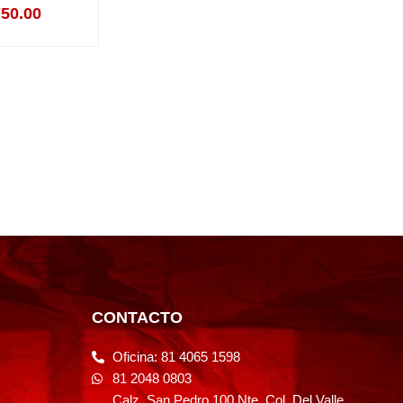
750.00
CONTACTO
Oficina: 81 4065 1598
81 2048 0803
Calz. San Pedro 100 Nte. Col. Del Valle,