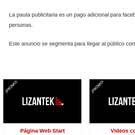
La pauta publicitaria es un pago adicional para face
personas.
Este anuncio se segmenta para llegar al público cor
El
El
El
¡PROMO!
¡PROMO!
precio
precio
pr
original
actual
or
era:
es:
er
$7,200.00.
$5,800.00.
$9
Página Web Start
Videos c