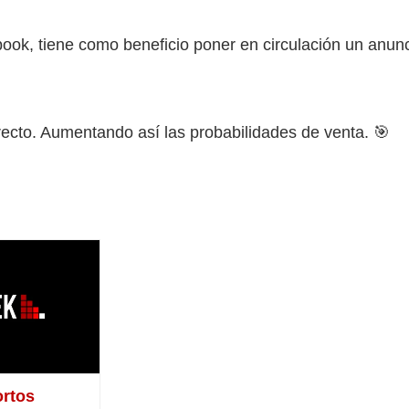
book, tiene como beneficio poner en circulación un anunc
recto. Aumentando así las probabilidades de venta. 🎯
El
ecio
precio
iginal
actual
a:
es:
50.00.
$750.00.
ortos