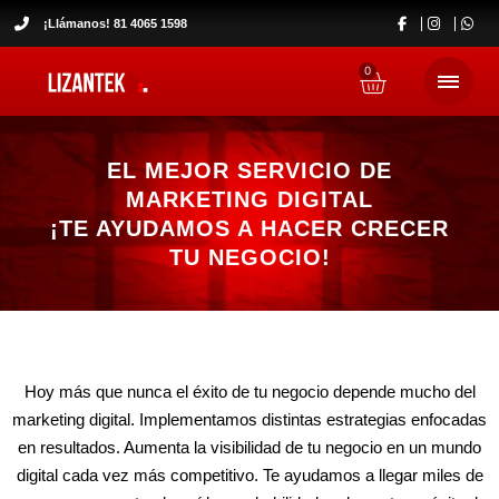
Ir
¡Llámanos! 81 4065 1598
al
contenido
0
Cart
EL MEJOR SERVICIO DE
MARKETING DIGITAL
¡TE AYUDAMOS A HACER CRECER
TU NEGOCIO!
Hoy más que nunca el éxito de tu negocio depende mucho del
marketing digital. Implementamos distintas estrategias enfocadas
en resultados. Aumenta la visibilidad de tu negocio en un mundo
digital cada vez más competitivo. Te ayudamos a llegar miles de